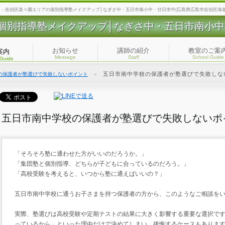
- 佐伯区楽々園エリアの個別指導塾メイクアップ│なぎさ中・五日市南小中・廿日市中(広島県広島市佐伯区海老
個別指導塾メイクアップ│なぎさ中・五日市南小中
お知らせ
講師の紹介
教室のご案
案内
Message
Staff
School Guide
 Guide
五日市南中学校の保護者が塾選びで失敗しな
の保護者が塾選びで失敗しないポイント
＞
五日市南中学校の保護者が塾選びで失敗しないポ
「そろそろ塾に通わせた方がいいのだろうか。」
「集団塾と個別指導、どちらが子どもに合っているのだろう。」
「高校受験を考えると、いつから塾に通えばいいの？」
五日市南中学校に通うお子さまを持つ保護者の方から、このようなご相談を
実際、塾選びは高校受験や定期テストの結果に大きく影響する重要な選択で
っているから」といった理由だけで決めてしまい、後悔するケースもありま