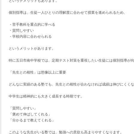
というデメリットもあります。
個別指導は、生徒一人ひとりの理解度に合わせて授業を進められるため、
・苦手教科を重点的に学べる
・質問しやすい
・学校内容に合わせられる
というメリットがあります。
特に五日市南中学校では、定期テスト対策を重視したい生徒には個別指導が
「先生との相性」は想像以上に重要
どんなに実績のある塾でも、先生との相性が合わなければ成績は伸びにくく
中学生は精神的にも大きく成長する時期です。
「質問しやすい」
「褒めて伸ばしてくれる」
「分かるまで教えてくれる」
このような先生がいる塾では、勉強への意欲も高まりやすくなります。