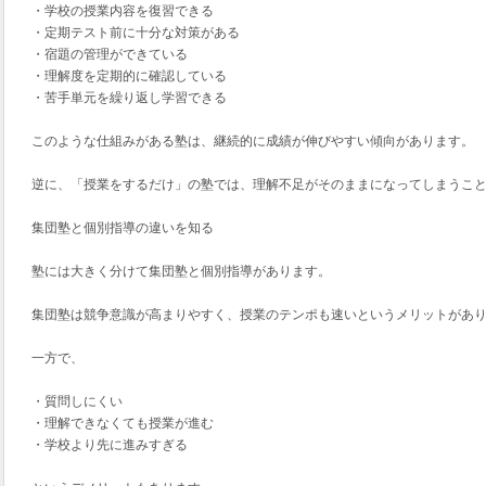
・学校の授業内容を復習できる
・定期テスト前に十分な対策がある
・宿題の管理ができている
・理解度を定期的に確認している
・苦手単元を繰り返し学習できる
このような仕組みがある塾は、継続的に成績が伸びやすい傾向があります。
逆に、「授業をするだけ」の塾では、理解不足がそのままになってしまうこ
集団塾と個別指導の違いを知る
塾には大きく分けて集団塾と個別指導があります。
集団塾は競争意識が高まりやすく、授業のテンポも速いというメリットがあ
一方で、
・質問しにくい
・理解できなくても授業が進む
・学校より先に進みすぎる