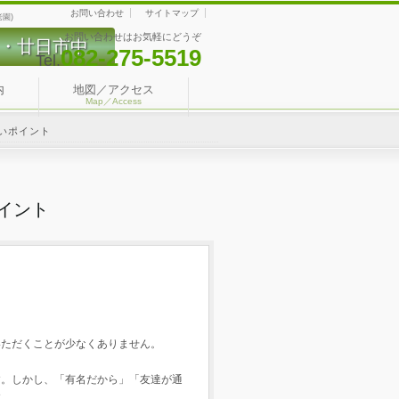
お問い合わせ
サイトマップ
園)
お問い合わせはお気軽にどうぞ
・廿日市中
082-275-5519
Tel.
内
地図／アクセス
Map／Access
いポイント
イント
いただくことが少なくありません。
す。しかし、「有名だから」「友達が通
す。