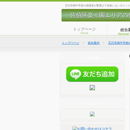
五日市南中学校の保護者が塾選びで失敗しないポイント 
佐伯区楽々園エリアの
トップページ
総合
Home
General
トップページ
＞
総合案内
＞
五日市南中学校
LINE@
Facebook