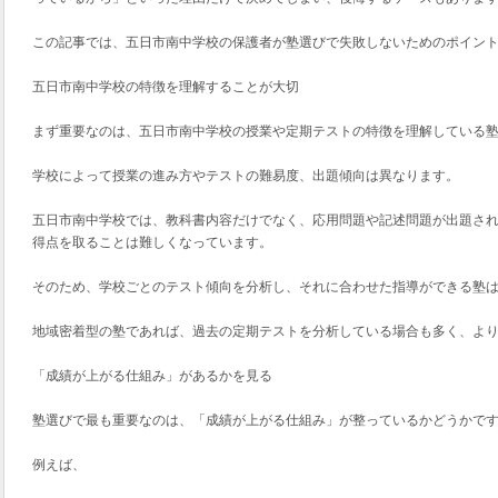
この記事では、五日市南中学校の保護者が塾選びで失敗しないためのポイン
五日市南中学校の特徴を理解することが大切
まず重要なのは、五日市南中学校の授業や定期テストの特徴を理解している
学校によって授業の進み方やテストの難易度、出題傾向は異なります。
五日市南中学校では、教科書内容だけでなく、応用問題や記述問題が出題さ
得点を取ることは難しくなっています。
そのため、学校ごとのテスト傾向を分析し、それに合わせた指導ができる塾
地域密着型の塾であれば、過去の定期テストを分析している場合も多く、よ
「成績が上がる仕組み」があるかを見る
塾選びで最も重要なのは、「成績が上がる仕組み」が整っているかどうかで
例えば、