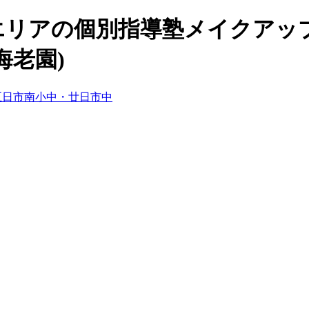
園エリアの個別指導塾メイクアッ
海老園)
五日市南小中・廿日市中