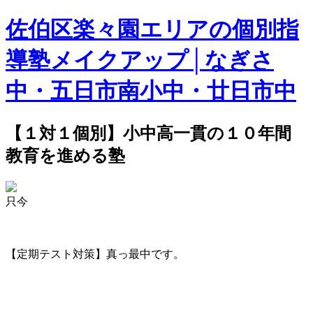
佐伯区楽々園エリアの個別指
導塾メイクアップ│なぎさ
中・五日市南小中・廿日市中
【１対１個別】小中高一貫の１０年間
教育を進める塾
只今
【定期テスト対策】真っ最中です。