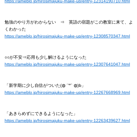
https://ameblo.jp/hirosimajuku-make-up/entry-12314190710.html
勉強のやり方がわからない ⇒ 英語の宿題がこの教室に来て、よ
くわかった
https://ameblo.jp/hirosimajuku-make-up/entry-12308570347.html
○○が不安⇒応用も少し解けるようになった
https://ameblo.jp/hirosimajuku-make-up/entry-12307641047.html
「新学期に少し自信がついた(◍ ´꒳` ◍)b」
https://ameblo.jp/hirosimajuku-make-up/entry-12267668969.html
「あきらめずにできるようになった」
https://ameblo.jp/hirosimajuku-make-up/entry-12263439627.html