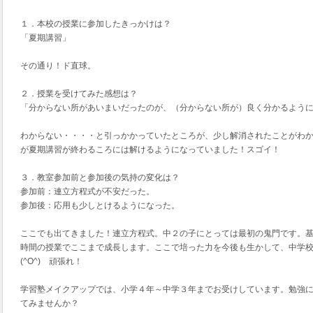
１．本校の授業に参加したきっかけは？
「夏期講習」
その通り！ド直球。
２．授業を受けてみた感想は？
「分からない所があいまいだったのが、（分からない所が）良く分かるよう
わからない・・・・と引っかかっていたところが、少し解消されたことがわ
が夏期講習が終わるころには解けるようになっていました！スゴイ！
３．教室参加前と参加後の気持の変化は？
参加前：連立方程式が不安だった。
参加後：応用も少しとけるようになった。
ここでも出てきました！連立方程式。中２の子にとっては最初の鬼門です。
時間の授業でここまで成長します。ここで培った力を今後も生かして、中学
(^O^) 頑張れ！
学習塾メイクアップでは、小学４年～中学３年までお受けしています。勉強
てみませんか？