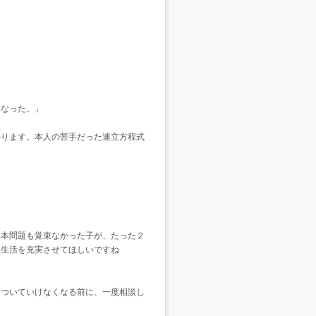
になった。」
かります。本人の苦手だった連立方程式
基本問題も覚束なかった子が、たった２
校生活を充実させてほしいですね
についていけなくなる前に、一度相談し