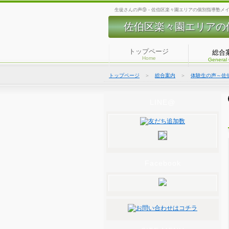
生徒さんの声⑨ - 佐伯区楽々園エリアの個別指導塾メ
佐伯区楽々園エリアの
トップページ
総合
Home
General
トップページ
＞
総合案内
＞
体験生の声～佐
LINE@
Facebook