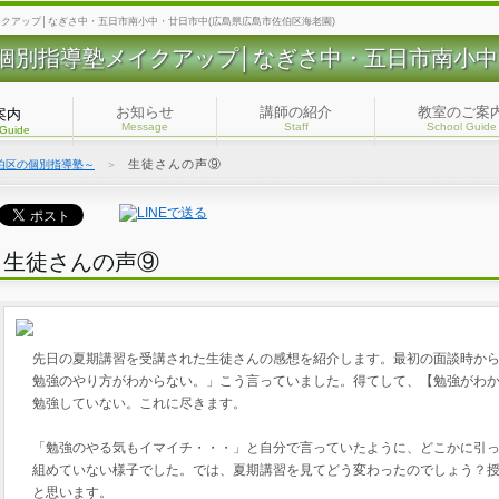
イクアップ│なぎさ中・五日市南小中・廿日市中(広島県広島市佐伯区海老園)
個別指導塾メイクアップ│なぎさ中・五日市南小中
お知らせ
講師の紹介
教室のご案
案内
Message
Staff
School Guide
 Guide
生徒さんの声⑨
伯区の個別指導塾～
＞
生徒さんの声⑨
先日の夏期講習を受講された生徒さんの感想を紹介します。最初の面談時か
勉強のやり方がわからない。」こう言っていました。得てして、【勉強がわ
勉強していない。これに尽きます。
「勉強のやる気もイマイチ・・・」と自分で言っていたように、どこかに引
組めていない様子でした。では、夏期講習を見てどう変わったのでしょう？
と思います。