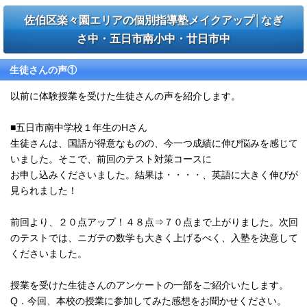
佐伯区楽々園エリアの個別指導塾メイクアップ│なぎ
さ中・五日市南小中・廿日市中
生徒さんの声①
以前に体験授業を受けた生徒さんの声を紹介します。
■五日市南中学校１年生のHさん
生徒さんは、国語が得意なものの、今一つ成績に伸び悩みを感じて
いました。そこで、前回のテスト対策コースに
お申し込みくださいました。結果は・・・・、英語に大きく伸びが
見られました！
前回より、２０点アップ！４８点⇒７０点まで上がりました。次回
のテストでは、ニガテの数学も大きく上げるべく、入塾を決意して
くださいました。
授業を受けた生徒さんのアンケートの一部をご紹介いたします。
Q．今回、本校の授業に参加してみた感想をお聞かせください。