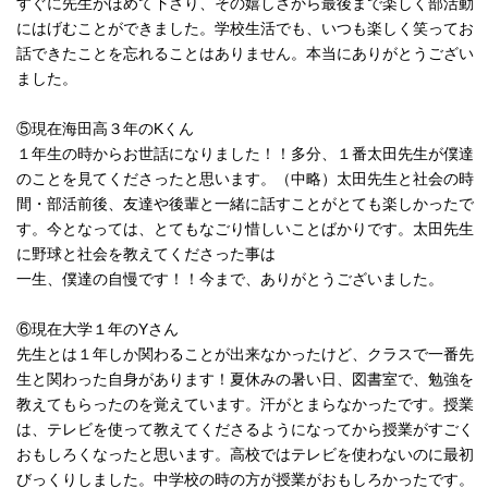
すぐに先生がほめて下さり、その嬉しさから最後まで楽しく部活動
にはげむことができました。学校生活でも、いつも楽しく笑ってお
話できたことを忘れることはありません。本当にありがとうござい
ました。
⑤現在海田高３年のKくん
１年生の時からお世話になりました！！多分、１番太田先生が僕達
のことを見てくださったと思います。（中略）太田先生と社会の時
間・部活前後、友達や後輩と一緒に話すことがとても楽しかったで
す。今となっては、とてもなごり惜しいことばかりです。太田先生
に野球と社会を教えてくださった事は
一生、僕達の自慢です！！今まで、ありがとうございました。
⑥現在大学１年のYさん
先生とは１年しか関わることが出来なかったけど、クラスで一番先
生と関わった自身があります！夏休みの暑い日、図書室で、勉強を
教えてもらったのを覚えています。汗がとまらなかったです。授業
は、テレビを使って教えてくださるようになってから授業がすごく
おもしろくなったと思います。高校ではテレビを使わないのに最初
びっくりしました。中学校の時の方が授業がおもしろかったです。