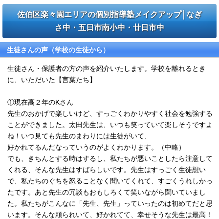
佐伯区楽々園エリアの個別指導塾メイクアップ│なぎ
さ中・五日市南小中・廿日市中
生徒さんの声（学校の生徒から）
生徒さん・保護者の方の声を紹介いたします。学校を離れるとき
に、いただいた【言葉たち】
①現在高２年のKさん
先生のおかげで楽しいけど、すっごくわかりやすく社会を勉強する
ことができました。太田先生は、いつも笑っていて楽しそうですよ
ね！いつ見ても先生のまわりには生徒がいて、
好かれてるんだなっていうのがよくわかります。（中略）
でも、きちんとする時はするし、私たちが悪いことしたら注意して
くれる、そんな先生はすばらしいです。先生はすっごく生徒想い
で、私たちのぐちを怒ることなく聞いてくれて、すごくうれしかっ
たです。あと先生の冗談もおもしろくて笑いながら聞いていまし
た。私たちがこんなに「先生、先生」っていったのは初めてだと思
います。そんな頼られいて、好かれてて、幸せそうな先生は最高！