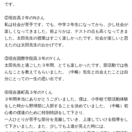
です。
②現在高２年のNさん
私は社会が苦手です。でも、中学２年生になってから、少し社会が
楽しくなってきました。前よりかは、テストの点も高くなってきま
した。太田先生の授業はすごく楽しかったです。社会が楽しいと思
えたのは太田先生のおかげです。
③現在国際学院高３年のYくん
太田先生と過ごした３年間、とても楽しかったです。部活動では色
んなことを教えてもらいました。（中略）先生と出会えたことは自
分にとっての一生の思い出です。
④現在基町高３年のYくん
３年間本当にありがとうございました。僕は、小学校で部活動体験
をした時から野球部に入部することを決めていました。（中略）初
心者の僕達のために特別特訓をして下さり、
一人ひとりが苦手な部分を克服していき、上達していける指導をし
て下さいました。また、少しでも上達が見えた時には、