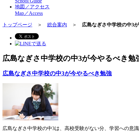
School Guide
地図／アクセス
Map／Access
トップページ
＞
総合案内
＞
広島なぎさ中学校の中3
広島なぎさ中学校の中3が今やるべき勉
広島なぎさ中学校の中3が今やるべき勉強
広島なぎさ中学校の中3は、高校受験がない分、学習への意