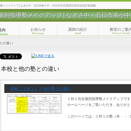
導塾メイクアップ│なぎさ中・五日市南小中・廿日市中(広島県広島市佐伯区海老園)
個別指導塾メイクアップ│なぎさ中・五日市南小中
お知らせ
講師の紹介
教室のご案
案内
Message
Staff
School Guide
 Guide
との違い
本校と他の塾との違い
本校（１対１）と他の塾との違い
１対１完全個別指導塾メイクアップです
ホームページをご覧いただき、ありがと
このページでは、１対１の塾（本・・・