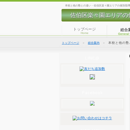
本校と他の塾との違い - 佐伯区楽々園エリアの個別指
佐伯区楽々園エリアの
トップページ
総合
Home
General
本校と他の塾
トップページ
＞
総合案内
＞
LINE@
Facebook