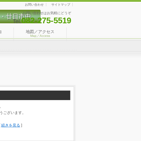
お問い合わせ
サイトマップ
お問い合わせはお気軽にどうぞ
・廿日市中
082-275-5519
Tel.
内
地図／アクセス
Map／Access
。
うございます。
[
続きを見る
]