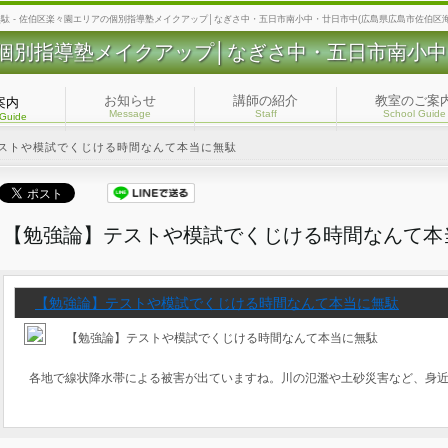
 - 佐伯区楽々園エリアの個別指導塾メイクアップ│なぎさ中・五日市南小中・廿日市中(広島県広島市佐伯区海
個別指導塾メイクアップ│なぎさ中・五日市南小中
お知らせ
講師の紹介
教室のご案
案内
Message
Staff
School Guide
 Guide
ストや模試でくじける時間なんて本当に無駄
【勉強論】テストや模試でくじける時間なんて本
【勉強論】テストや模試でくじける時間なんて本当に無駄
【勉強論】テストや模試でくじける時間なんて本当に無駄
各地で線状降水帯による被害が出ていますね。川の氾濫や土砂災害など、身近