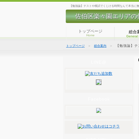
【勉強論】テストや模試でくじける時間なんて本当に無駄
佐伯区楽々園エリアの
トップページ
総合
Home
General
【勉強論】テ
トップページ
＞
総合案内
＞
LINE@
Facebook