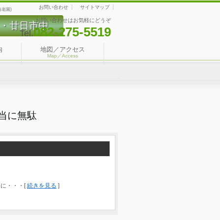
お問い合わせ
サイトマップ
老園)
お問い合わせはお気軽にどうぞ
・廿日市中
082-275-5519
Tel.
内
地図／アクセス
Map／Access
当に無駄
に・・・[
続きを見る
]