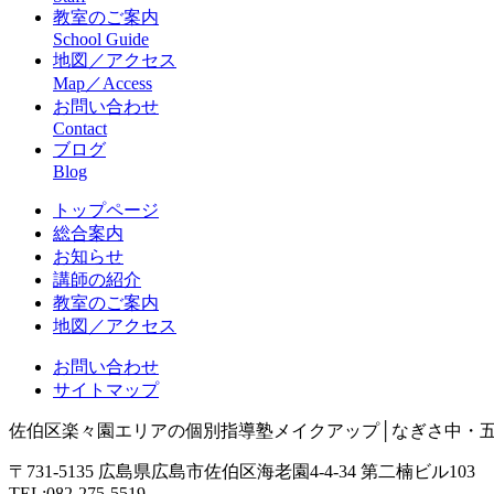
教室のご案内
School Guide
地図／アクセス
Map／Access
お問い合わせ
Contact
ブログ
Blog
トップページ
総合案内
お知らせ
講師の紹介
教室のご案内
地図／アクセス
お問い合わせ
サイトマップ
佐伯区楽々園エリアの個別指導塾メイクアップ│なぎさ中・
〒731-5135 広島県広島市佐伯区海老園4-4-34 第二楠ビル103
TEL:082-275-5519