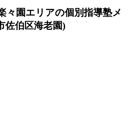
区楽々園エリアの個別指導塾メ
市佐伯区海老園)